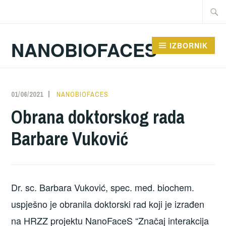
Preskoči
Traži:
na
sadržaj
NANOBIOFACES
IZBORNIK
01/06/2021
NANOBIOFACES
Obrana doktorskog rada
Barbare Vuković
Dr. sc. Barbara Vuković, spec. med. biochem.
uspješno je obranila doktorski rad koji je izrađen
na HRZZ projektu NanoFaceS “Značaj interakcija