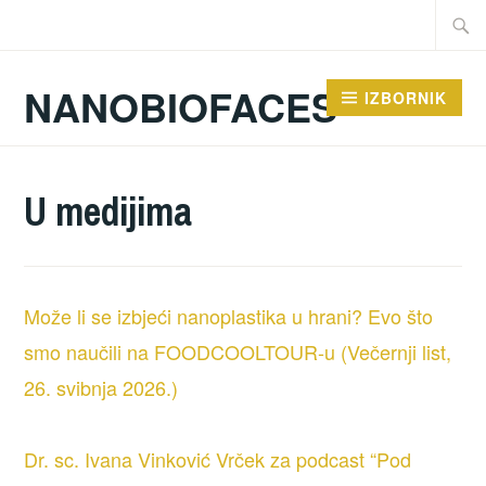
Preskoči
Traži:
na
sadržaj
NANOBIOFACES
IZBORNIK
U medijima
Može li se izbjeći nanoplastika u hrani? Evo što
smo naučili na FOODCOOLTOUR-u (Večernji list,
26. svibnja 2026.)
Dr. sc. Ivana Vinković Vrček za podcast “Pod