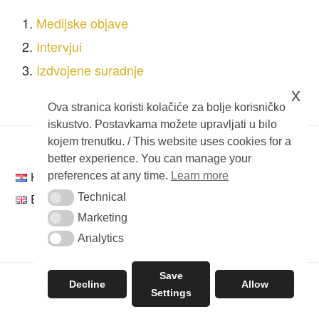
Medijske objave
Intervjui
Izdvojene suradnje
x
Ova stranica koristi kolačiće za bolje korisničko
iskustvo. Postavkama možete upravljati u bilo
kojem trenutku. / This website uses cookies for a
better experience. You can manage your
Hrvatski
preferences at any time.
Learn more
Technical
English
Technical
Marketing
Marketing
Analytics
Analytics
Save
Decline
Allow
PONOSNO POKREĆE WORDPRESS
|
TEMA: IXION OD
Settings
AUTOMATTIC
.