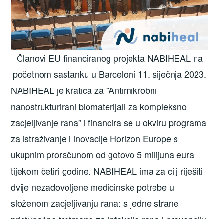
Članovi EU financiranog projekta NABIHEAL na
početnom sastanku u Barceloni 11. siječnja 2023.
NABIHEAL je kratica za “Antimikrobni
nanostrukturirani biomaterijali za kompleksno
zacjeljivanje rana” i financira se u okviru programa
za istraživanje i inovacije Horizon Europe s
ukupnim proračunom od gotovo 5 milijuna eura
tijekom četiri godine. NABIHEAL ima za cilj riješiti
dvije nezadovoljene medicinske potrebe u
složenom zacjeljivanju rana: s jedne strane
pristupačne tretmane za infekcije rana i prevenciju