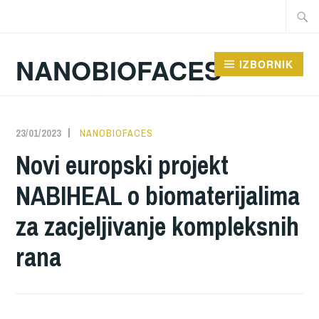
Preskoči
Traži:
na
sadržaj
NANOBIOFACES
IZBORNIK
23/01/2023
NANOBIOFACES
Novi europski projekt
NABIHEAL o biomaterijalima
za zacjeljivanje kompleksnih
rana