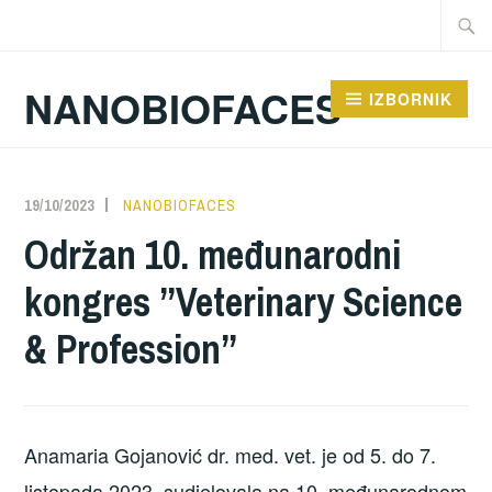
Preskoči
Traži:
na
sadržaj
NANOBIOFACES
IZBORNIK
19/10/2023
NANOBIOFACES
Održan 10. međunarodni
kongres ”Veterinary Science
& Profession”
Anamaria Gojanović dr. med. vet. je od 5. do 7.
listopada 2023. sudjelovala na 10. međunarodnom