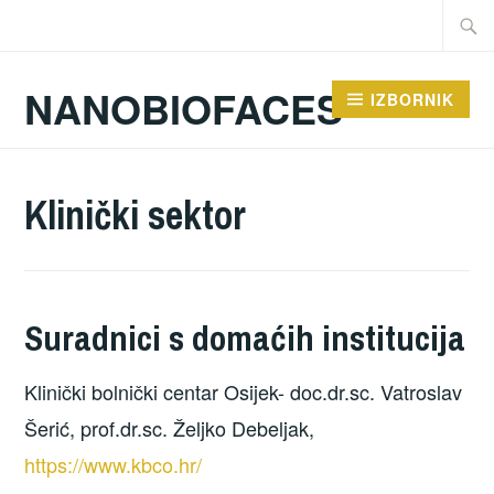
Preskoči
Traži:
na
sadržaj
NANOBIOFACES
IZBORNIK
Klinički sektor
Suradnici s domaćih institucija
Klinički bolnički centar Osijek- doc.dr.sc. Vatroslav
Šerić, prof.dr.sc. Željko Debeljak,
https://www.kbco.hr/