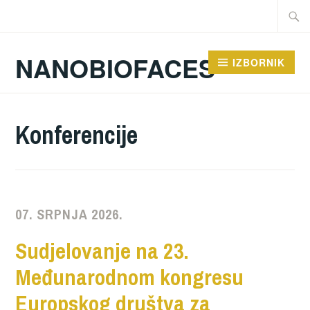
Preskoči
Traži:
na
sadržaj
NANOBIOFACES
IZBORNIK
Konferencije
07. SRPNJA 2026.
Sudjelovanje na 23.
Međunarodnom kongresu
Europskog društva za