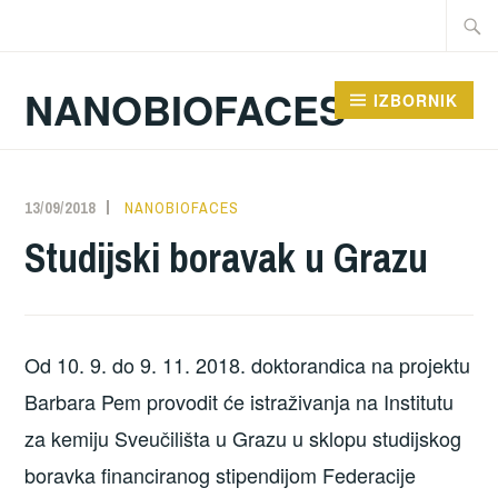
Preskoči
Traži:
na
sadržaj
NANOBIOFACES
IZBORNIK
13/09/2018
NANOBIOFACES
Studijski boravak u Grazu
Od 10. 9. do 9. 11. 2018. doktorandica na projektu
Barbara Pem provodit će istraživanja na Institutu
za kemiju Sveučilišta u Grazu u sklopu studijskog
boravka financiranog stipendijom Federacije