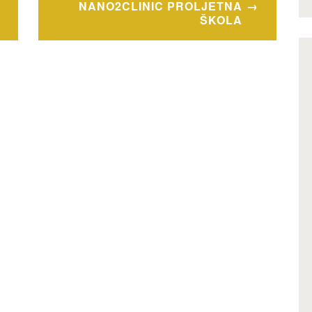
NANO2CLINIC PROLJETNA
ŠKOLA