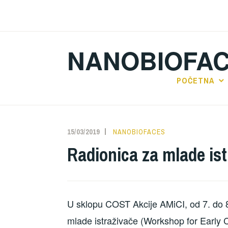
Preskoči
na
sadržaj
NANOBIOFA
POČETNA
15/03/2019
NANOBIOFACES
Radionica za mlade is
U sklopu COST Akcije AMiCI, od 7. do 8.
mlade istraživače (Workshop for Early C