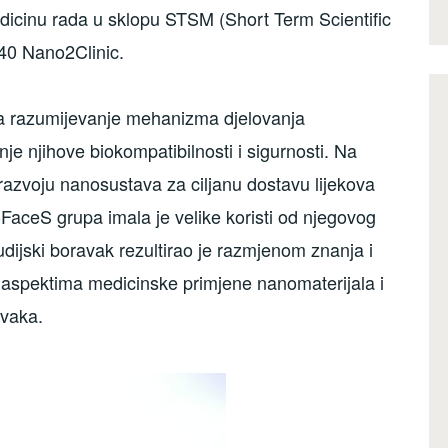
medicinu rada u sklopu STSM (Short Term Scientific
40 Nano2Clinic.
a razumijevanje mehanizma djelovanja
je njihove biokompatibilnosti i sigurnosti. Na
 razvoju nanosustava za ciljanu dostavu lijekova
FaceS grupa imala je velike koristi od njegovog
udijski boravak rezultirao je razmjenom znanja i
 aspektima medicinske primjene nanomaterijala i
avaka.