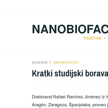
Preskoči
na
sadržaj
NANOBIOFA
POČETNA
15/10/2019
NANOBIOFACES
Kratki studijski borav
Doktorand Rafael Ramírez Jiménez iz IC
Aragón, Zaragoza, Španjolska, proveo j